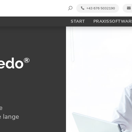
Suche
+43 676 5032190
nach:
START
PRAXISSOFTWAR
medo
®
e
e lange